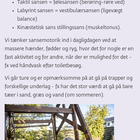
Taktil sansen = følesansen (berøring-røre ved)
Labyrint sansen = vestibulærsansen (ligevægt
balance)
Kinæstetisk sans stillingssans (muskeltonus).
Vi tænker sansemotorik ind i dagligdagen ved at
massere hænder, fødder og ryg, hvor det for nogle er en
fast aktivitet og for andre, når der er mulighed for det -
fx ved håndvask efter toiletbesøg.
Vi går ture og er opmærksomme på at gå på trapper og
forskellige underlag - fx har det stor værdi at gå på bare
tæer i sand, græs og vand (om sommeren).