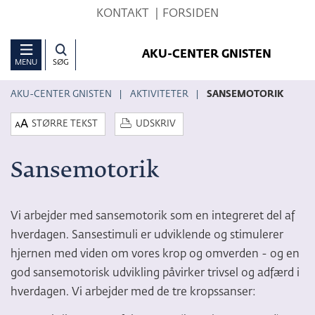
Hop
KONTAKT
FORSIDEN
til
sidens
AKU-CENTER GNISTEN
MENU
SØG
indhold
AKU-CENTER GNISTEN
AKTIVITETER
SANSEMOTORIK
STØRRE TEKST
UDSKRIV
Sansemotorik
Vi arbejder med sansemotorik som en integreret del af
hverdagen. Sansestimuli er udviklende og stimulerer
hjernen med viden om vores krop og omverden - og en
god sansemotorisk udvikling påvirker trivsel og adfærd i
hverdagen. Vi arbejder med de tre kropssanser: