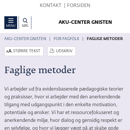
Hop
KONTAKT
FORSIDEN
til
sidens
AKU-CENTER GNISTEN
MENU
SØG
indhold
AKU-CENTER GNISTEN
FOR FAGFOLK
FAGLIGE METODER
STØRRE TEKST
UDSKRIV
Faglige metoder
Vi arbejder ud fra evidensbaserede pædagogiske teorier
og praksisser, hvor vi arbejder med den anerkendende
tilgang med udgangspunkt i den enkelte motivation,
potentiale og ønsker. Vi har et ressourcefokuseret og
anerkendende miljø, hvor dialog og gensidig respekt er
en selvfølge, og hvor vi lægger vægt på at skabe gode